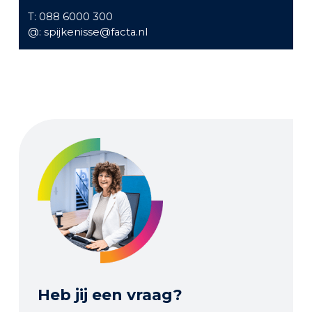
T: 088 6000 300
@: spijkenisse@facta.nl
heb jij een vraag?