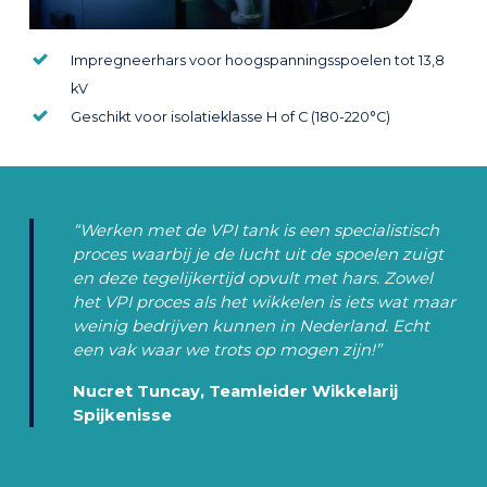
Impregneerhars voor hoogspanningsspoelen tot 13,8
kV
Geschikt voor isolatieklasse H of C (180-220°C)
“Werken met de VPI tank is een specialistisch
proces waarbij je de lucht uit de spoelen zuigt
en deze tegelijkertijd opvult met hars. Zowel
het VPI proces als het wikkelen is iets wat maar
weinig bedrijven kunnen in Nederland. Echt
een vak waar we trots op mogen zijn!”
Nucret Tuncay, Teamleider Wikkelarij
Spijkenisse