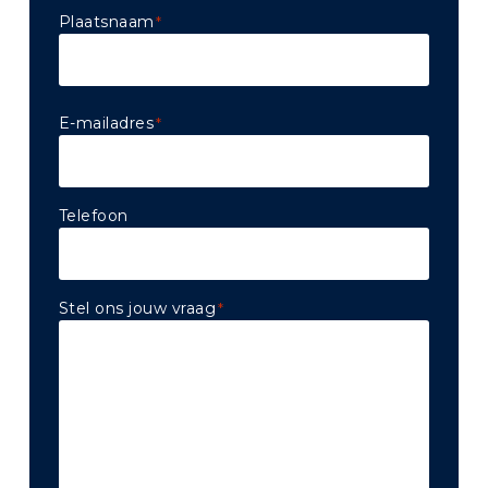
Voornaam
Plaatsnaam
*
Voornaam
E-mailadres
*
Telefoon
Stel ons jouw vraag
*